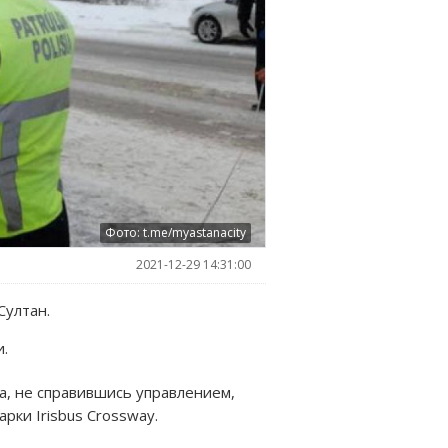
Фото: t.me/myastanacity
2021-12-29 14:31:00
Султан.
и.
да, не справившись управлением,
рки Irisbus Crossway.