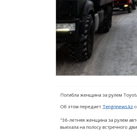
Погибла женщина за рулем Toyota 
Об этом передает
Tengrinews.kz
с
"36-летняя женщина за рулем авто
выехала на полосу встречного дв