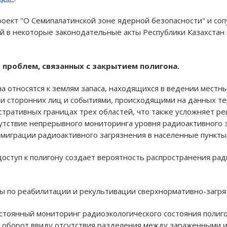
роект "О Семипалатинской зоне ядерной безопасности" и со
й в некоторые законодательные акты Республики Казахстан 
 проблем, связанных с закрытием полигона.
на относятся к землям запаса, находящихся в ведении местн
и сторонних лиц и событиями, происходящими на данных те
тративных границах трех областей, что также усложняет р
утствие непрерывного мониторинга уровня радиоактивного 
 миграции радиоактивного загрязнения в населенные пункты,
доступ к полигону создает вероятность распространения ра
ы по реабилитации и рекультивации сверхнормативно-загря
постоянный мониторинг радиоэкологического состояния полиг
 оборот ввиду отсутствия разделения между зараженными и