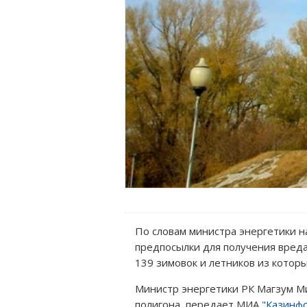
По словам министра энергетики н
предпосылки для получения вреда
139 зимовок и летников из котор
Министр энергетики РК Магзум Ми
полигона, передает МИА
"Казинф