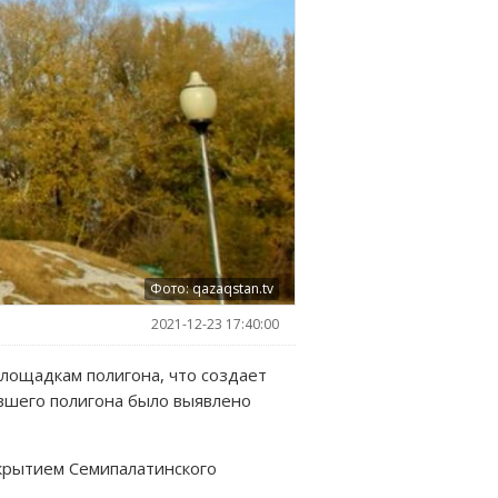
Фото: qazaqstan.tv
2021-12-23 17:40:00
лощадкам полигона, что создает
ывшего полигона было выявлено
акрытием Семипалатинского