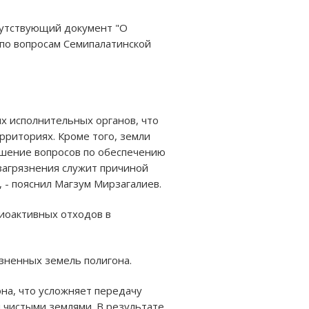
путствующий документ "О
по вопросам Семипалатинской
ых исполнительных органов, что
рриториях. Кроме того, земли
ешение вопросов по обеспечению
загрязнения служит причиной
 - пояснил Магзум Мирзагалиев.
диоактивных отходов в
зненных земель полигона.
она, что усложняет передачу
 чистыми землями. В результате,