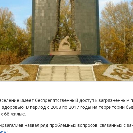
аселение имеет беспрепятственный доступ к загрязненным п
 здоровью. В период с 2008 по 2017 годы на территории б
ых 68 жилые.
рзагалиев назвал ряд проблемных вопросов, связанных с з
орм"
.