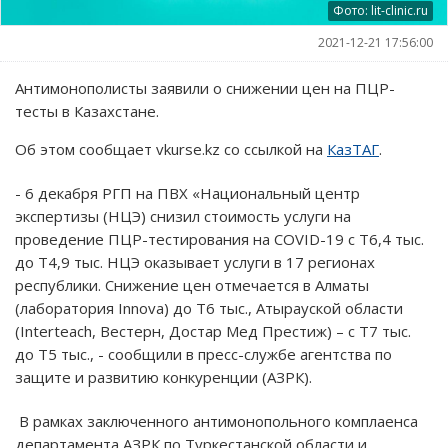
Фото: lit-clinic.ru
2021-12-21 17:56:00
Антимонополисты заявили о снижении цен на ПЦР-
тесты в Казахстане.
Об этом сообщает vkurse.kz со ссылкой на
КазТАГ
.
- 6 декабря РГП на ПВХ «Национальный центр
экспертизы (НЦЭ) снизил стоимость услуги на
проведение ПЦР-тестирования на COVID-19 с Т6,4 тыс.
до Т4,9 тыс. НЦЭ оказывает услуги в 17 регионах
республики. Снижение цен отмечается в Алматы
(лаборатория Innova) до Т6 тыс., Атырауской области
(Interteach, Вестерн, Достар Мед Престиж) – с Т7 тыс.
до Т5 тыс., - сообщили в пресс-службе агентства по
защите и развитию конкуренции (АЗРК).
В рамках заключенного антимонопольного комплаенса
департамента АЗРК по Туркестанской области и