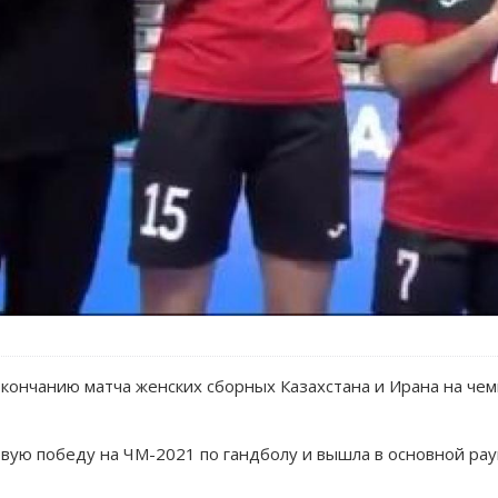
кончанию матча женских сборных Казахстана и Ирана на чем
вую победу на ЧМ-2021 по гандболу и вышла в основной ра