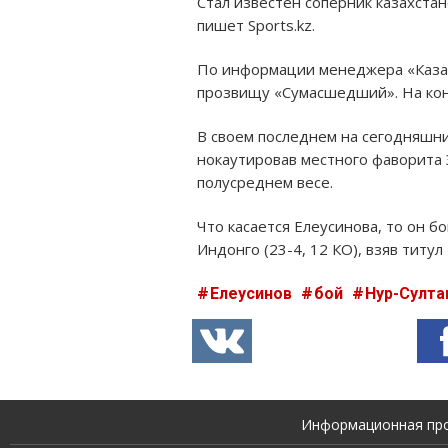
Стал известен соперник казахстан
пишет Sports.kz.
По информации менеджера «Казахс
прозвищу «Сумасшедший». На кону
В своем последнем на сегодняшни
нокаутировав местного фаворита Э
полусреднем весе.
Что касается Елеусинова, то он 
Индонго (23-4, 12 КО), взяв титул I
Елеусинов
бой
Нур-Султа
Информационная прод