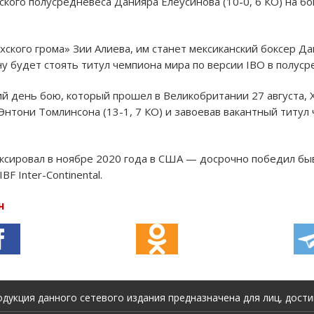
ского полусредневеса Данияра Елеусинова (10-0, 6 КО) на бо
кого грома» Зии Алиева, им станет мексиканский боксер Дан
 будет стоять титул чемпиона мира по версии IBO в полуср
й день бою, который прошел в Великобритании 27 августа, 
нтони Томлинсона (13-1, 7 КО) и завоевав вакантный титул ч
боксировал в ноябре 2020 года в США — досрочно победил б
BF Inter-Continental.
н
укция данного сетевого издания предназначена для лиц, достиг