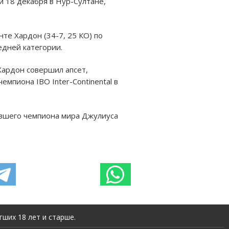
й 18 декабря в Нур-Султане,
те Хардон (34-7, 25 КО) по
едней категории.
Хардон совершил апсет,
емпиона IBO Inter-Continental в
ывшего чемпиона мира Джулиуса
ших 18 лет и старше.