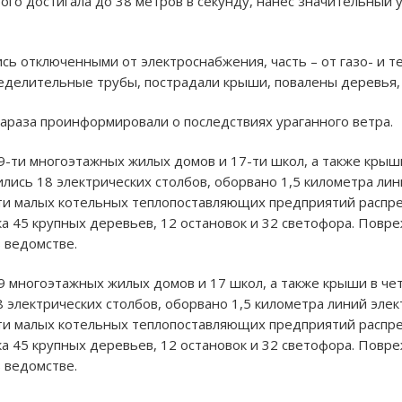
ого достигала до 38 метров в секунду, нанес значительный
сь отключенными от электроснабжения, часть – от газо- и 
ределительные трубы, пострадали крыши, повалены деревья
араза проинформировали о последствиях ураганного ветра.
-ти многоэтажных жилых домов и 17-ти школ, а также крыши
лись 18 электрических столбов, оборвано 1,5 километра лини
ти малых котельных теплопоставляющих предприятий распр
а 45 крупных деревьев, 12 остановок и 32 светофора. Повр
в ведомстве.
 многоэтажных жилых домов и 17 школ, а также крыши в чет
 электрических столбов, оборвано 1,5 километра линий элект
ти малых котельных теплопоставляющих предприятий распр
а 45 крупных деревьев, 12 остановок и 32 светофора. Повр
в ведомстве.