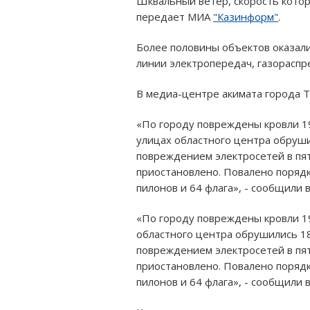
Шквальный ветер, скорость котор
передает МИА
"Казинформ"
.
Более половины объектов оказали
линии электропередач, газорасп
В медиа-центре акимата города Т
«По городу повреждены кровли 19
улицах областного центра обруши
повреждением электросетей в пя
приостановлено. Повалено порядк
пилонов и 64 флага», - сообщили 
«По городу повреждены кровли 19
областного центра обрушились 18
повреждением электросетей в пя
приостановлено. Повалено порядк
пилонов и 64 флага», - сообщили 