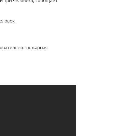
ли три человека, сообщает
еловек.
довательско-пожарная