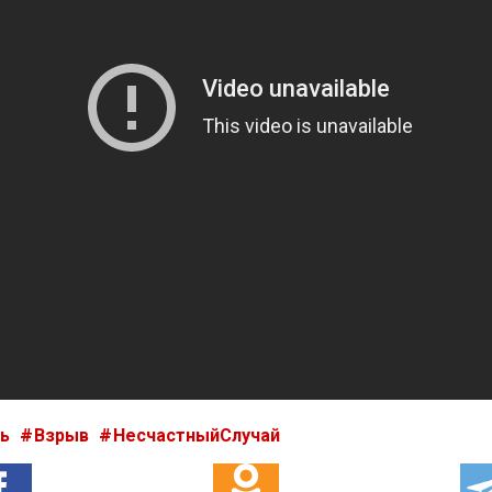
ть
Взрыв
НесчастныйСлучай