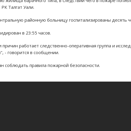
ию жилища барачного типа, в следствии чего в пожаре погиб
РК Талгат Уали.
ентральную районную больницу госпитализированы десять ч
идирован в 23:55 часов.
и причин работает следственно-оперативная группа и иссле
, - говорится в сообщении.
ан соблюдать правила пожарной безопасности.