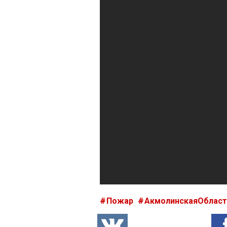
Пожар
АкмолинскаяОблас