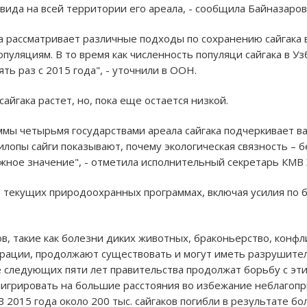
 вида на всей территории его ареала, - сообщила Байназаро
а рассматривает различные подходы по сохранению сайгака 
опуляциям. В то время как численность популяци сайгакa в У
ть раз с 2015 года", - уточнили в ООН.
айгакa растет, но, пока еще остается низкой.
ммы четырьмя государствами ареала сайгака подчеркивает в
лопы сайги показывают, почему экологическая связность –
жное значение", - отметила исполнительный секретарь КМВ
 текущих природоохранных программах, включая усилия по б
ков, такие как болезни диких животных, браконьерство, кон
грации, продолжают существовать и могут иметь разрушител
 следующих пяти лет правительства продолжат борьбу с эти
мигрировать на большие расстояния во избежание неблагоп
 2015 года около 200 тыс. сайгаков погибли в результате б