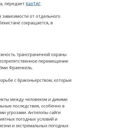
ва, передает
КазТАГ
.
в зависимости от отдельного
збекистане сокращается, в
ажность трансграничной охраны
 беспрепятственное перемещение
 Эми Фраенкель.
орьбе с браконьерством, которые
фликты между человеком и дикими
ьные последствия, особенно в
ми угрозами. Антилопы сайги
риятных погодных условий и
олезни и экстремальных погодных