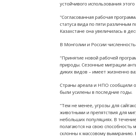
устойчивого использования этого
"Согласованная рабочая программ
статуса вида по пяти различным п
Казахстане онa увеличилaсь в деся
В Монголии и России численностьс
"Принятие новой рабочей програ
природы. Сезонные миграции анти
диких видов – имеет жизненно ва
Страны ареала и НПО сообщили о
были усилены в последние годы.
"Тем не менее, угрозы для сайга
животными и препятствия для ми
небольших популяциях. В течение
полагаются на свою способность 
склонны к массовому вымиранию. В