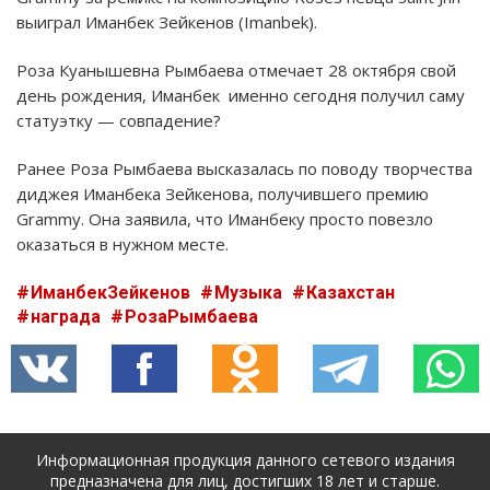
выиграл Иманбек Зейкенов (Imanbek).
Роза Куанышевна Рымбаева отмечает 28 октября свой
день рождения, Иманбек именно сегодня получил саму
статуэтку — совпадение?
Ранее Роза Рымбаева высказалась по поводу творчества
диджея Иманбека Зейкенова, получившего премию
Grammy. Она заявила, что Иманбеку просто повезло
оказаться в нужном месте.
ИманбекЗейкенов
Музыка
Казахстан
награда
РозаРымбаева
Информационная продукция данного сетевого издания
предназначена для лиц, достигших 18 лет и старше.