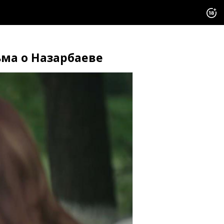
ма о Назарбаеве