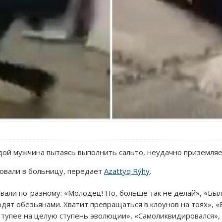
дой мужчина пытаясь выполнить сальто, неудачно приземляет
овали в больницу, передает
Azattyq Rýhy
.
вали по-разному: «Молодец! Но, больше так не делай», «Было
дят обезьянами. Хватит превращаться в клоунов на тоях», «
мя тупее на целую ступень эволюции», «Самоликвидировался», 