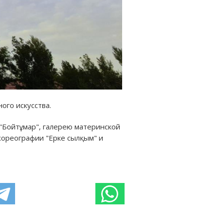
ого искусства.
"Бойтұмар", галерею материнской
хореографии "Ерке сылқым" и