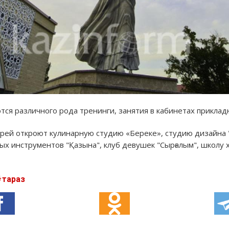
ся различного рода тренинги, занятия в кабинетах прикладн
рей откроют кулинарную студию «Береке», студию дизайна 
ных инструментов "Қазына", клуб девушек "Сырғалым", школу 
тараз