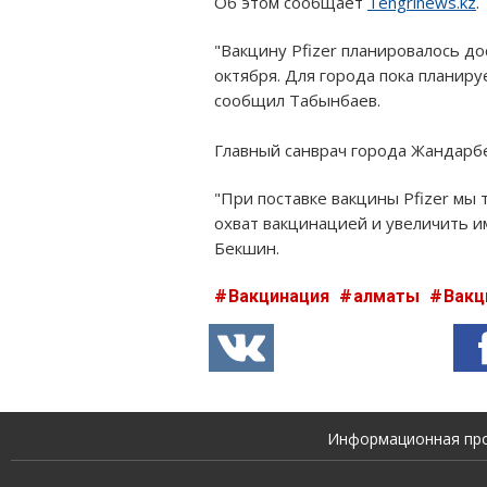
Об этом сообщает
Tengrinews.kz
.
"Вакцину Pfizer планировалось до
октября. Для города пока планиру
сообщил Табынбаев.
Главный санврач города Жандарбек
"При поставке вакцины Pfizer мы
охват вакцинацией и увеличить и
Бекшин.
Вакцинация
алматы
Вакц
Информационная прод