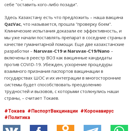
себе "оставить кого-либо позади".
Здесь Казахстану есть что предложить – наша вакцина
QazVac
, что называется, прошла "проверку боем".
Клинические испытания доказали ее эффективность, и
мы уже начали поставлять препарат в соседние страны в
качестве гуманитарной помощи. Еще две казахстанские
разработки –
Naruvax-C19 и Naruvax-C19/Nano
–
включены в реестр ВОЗ как вакцинные кандидаты
против COVID-19. Убежден, ускорение процедуры
взаимного признания паспортов вакцинации в
государствах ШОС и их интеграции в многосторонние
системы будет способствовать преодолению
трудностей и вызовов, с которыми столкнулись наши
страны, – считает Токаев.
Токаев
ПаспортВакцинации
Коронавирус
Политика