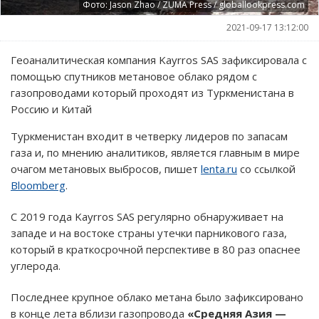
Фото: Jason Zhao / ZUMA Press / globallookpress.com
2021-09-17 13:12:00
Геоаналитическая компания Kayrros SAS зафиксировала с
помощью спутников метановое облако рядом с
газопроводами который проходят из Туркменистана в
Россию и Китай
Туркменистан входит в четверку лидеров по запасам
газа и, по мнению аналитиков, является главным в мире
очагом метановых выбросов, пишет
lenta.ru
со ссылкой
Bloomberg
.
С 2019 года Kayrros SAS регулярно обнаруживает на
западе и на востоке страны утечки парникового газа,
который в краткосрочной перспективе в 80 раз опаснее
углерода.
Последнее крупное облако метана было зафиксировано
в конце лета вблизи газопровода
«Средняя Азия —