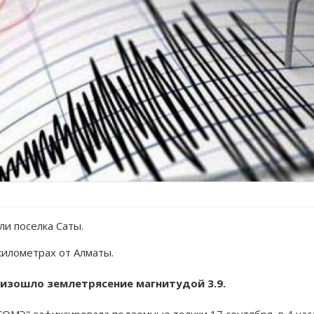
и поселка Саты.
километрах от Алматы.
изошло землетрясение магнитудой 3.9.