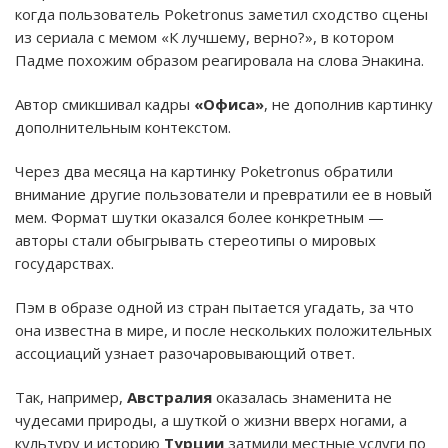
когда пользователь Poketronus заметил сходство сцены
из сериала с мемом «К лучшему, верно?», в котором
Падме похожим образом реагировала на слова Энакина.
Автор смикшивал кадры
«Офиса»
, не дополнив картинку
дополнительным контекстом.
Через два месяца на картинку Poketronus обратили
внимание другие пользователи и превратили ее в новый
мем. Формат шутки оказался более конкретным —
авторы стали обыгрывать стереотипы о мировых
государствах.
Пэм в образе одной из стран пытается угадать, за что
она известна в мире, и после нескольких положительных
ассоциаций узнает разочаровывающий ответ.
Так, например,
Австралия
оказалась знаменита не
чудесами природы, а шуткой о жизни вверх ногами, а
культуру и историю
Турции
затмили местные услуги по