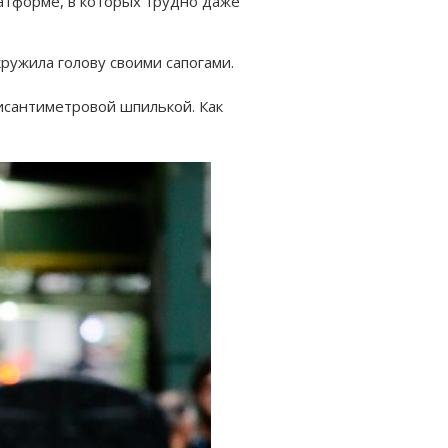
атформе, в которых трудно даже
ружила голову своими сапогами.
тисантиметровой шпилькой. Как