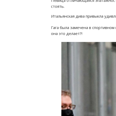
Певица отличающаяся эпатажность
стоять.
Итальянская дива привыкла удивля
Гага была замечена в спортивном
она это делает?!