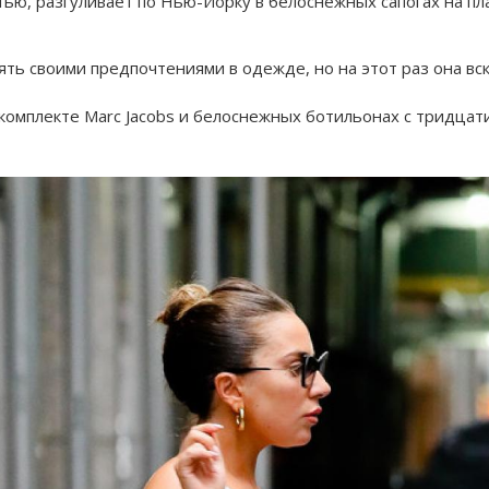
ю, разгуливает по Нью-Йорку в белоснежных сапогах на пл
ть своими предпочтениями в одежде, но на этот раз она вск
 комплекте Marc Jacobs и белоснежных ботильонах с тридца