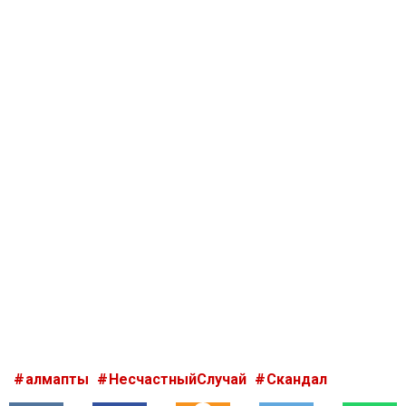
алмапты
НесчастныйСлучай
Скандал