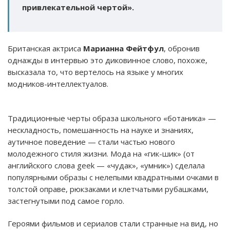
привлекательной чертой».
Британская актриса
Марианна Фейтфул
, обронив
однажды в интервью это диковинное слово, похоже,
высказала то, что вертелось на языке у многих
модников-интеллектуалов.
Традиционные черты образа школьного «ботаника» —
нескладность, помешанность на науке и знаниях,
аутичное поведение — стали частью нового
молодежного стиля жизни. Мода на «гик-шик» (от
английского слова geek — «чудак», «умник») сделала
популярными образы с нелепыми квадратными очками в
толстой оправе, рюкзаками и клетчатыми рубашками,
застегнутыми под самое горло.
Героями фильмов и сериалов стали странные на вид, но