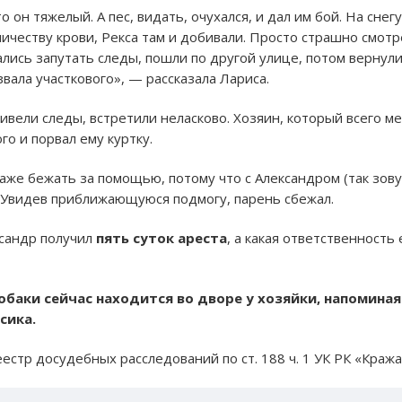
 он тяжелый. А пес, видать, очухался, и дал им бой. На снег
личеству крови, Рекса там и добивали. Просто страшно смотр
ались запутать следы, пошли по другой улице, потом вернули
звала участкового», — рассказала Лариса.
ривели следы, встретили неласково. Хозяин, который всего м
го и порвал ему куртку.
аже бежать за помощью, потому что с Александром (так зову
. Увидев приближающуюся подмогу, парень сбежал.
ксандр получил
пять суток ареста
, а какая ответственность
обаки сейчас находится во дворе у хозяйки, напоминая
сика.
стр досудебных расследований по ст. 188 ч. 1 УК РК «Кража