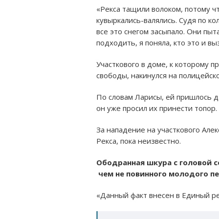
«Рекса тащили волоком, потому что
кувыркались-валялись. Судя по ко
все это снегом засыпало. Они пыт
подходить, я поняла, кто это и вы
Участкового в доме, к которому п
свободы, накинулся на полицейско
По словам Ларисы, ей пришлось д
он уже просил их принести топор
За нападение на участкового Але
Рекса, пока неизвестно.
Ободранная шкура с головой с
чем не повинного молодого пе
«Данный факт внесен в Единый рее