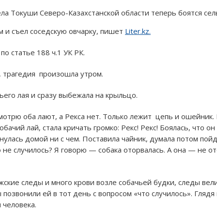
ла Токуши Северо-Казахстанской области теперь боятся сел
 и съел соседскую овчарку, пишет
Liter.kz.
по статье 188 ч.1 УК РК.
, трагедия произошла утром.
ьего лая и сразу выбежала на крыльцо.
мотрю оба лают, а Рекса нет. Только лежит цепь и ошейник. 
обачий лай, стала кричать громко: Рекс! Рекс! Боялась, что о
рнулась домой ни с чем. Поставила чайник, думала потом пойд
о не случилось? Я говорю — собака оторвалась. А она — не от
жские следы и много крови возле собачьей будки, следы вели
позвонили ей в тот день с вопросом «что случилось». Глядя
 человека.