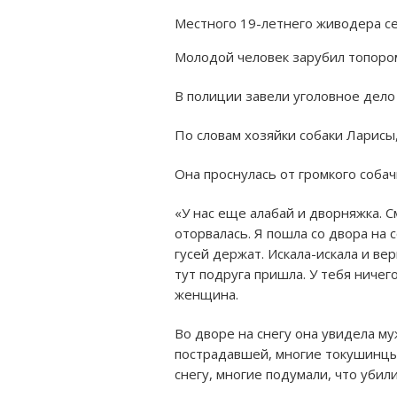
Местного 19-летнего живодера се
Молодой человек зарубил топором
В полиции завели уголовное дело 
По словам хозяйки собаки Ларисы
Она проснулась от громкого собач
«У нас еще алабай и дворняжка. С
оторвалась. Я пошла со двора на с
гусей держат. Искала-искала и ве
тут подруга пришла. У тебя ничег
женщина.
Во дворе на снегу она увидела му
пострадавшей, многие токушинцы 
снегу, многие подумали, что убили