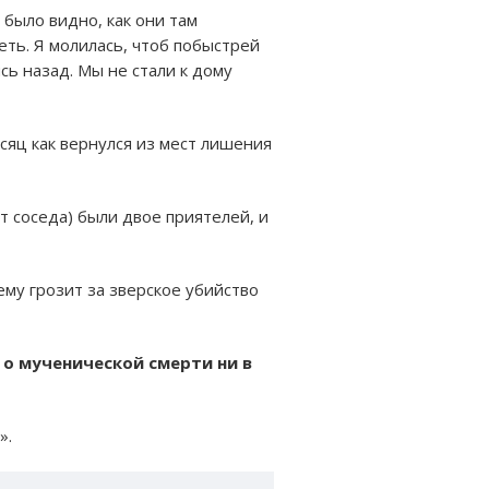
у было видно, как они там
еть. Я молилась, чтоб побыстрей
сь назад. Мы не стали к дому
есяц как вернулся из мест лишения
т соседа) были двое приятелей, и
 ему грозит за зверское убийство
 о мученической смерти ни в
».