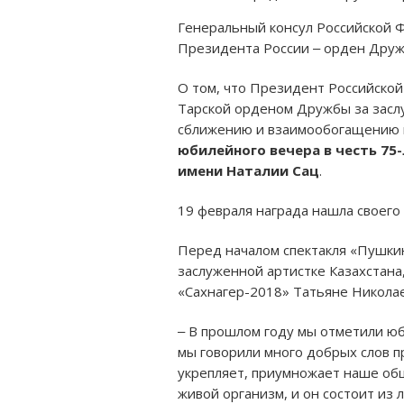
Генеральный консул Российской Ф
Президента России ‒ орден Друж
О том, что Президент Российско
Тарской орденом Дружбы за засл
сближению и взаимообогащению к
юбилейного вечера в честь 75
имени Наталии Сац
.
19 февраля награда нашла своего 
Перед началом спектакля «Пушкин
заслуженной артистке Казахстана,
«Сахнагер-2018» Татьяне Никола
‒ В прошлом году мы отметили юб
мы говорили много добрых слов пр
укрепляет, приумножает наше обще
живой организм, и он состоит из 