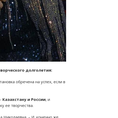
творческого долголетия:
тановка обречена на успех, если в
 –
Казахстану и России
, и
ку ее творчества.
а Николаевна. – И, конечно же,