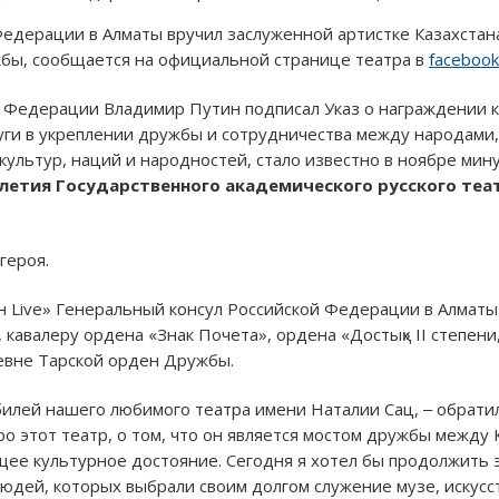
едерации в Алматы вручил заслуженной артистке Казахстана
бы, сообщается на официальной странице театра в
facebook
й Федерации Владимир Путин подписал Указ о награждении к
уги в укреплении дружбы и сотрудничества между народами
ультур, наций и народностей, стало известно в ноябре мин
-летия Государственного академического русского теа
героя.
 Live» Генеральный консул Российской Федерации в Алматы
 кавалеру ордена «Знак Почета», ордена «Достық» II степени
евне Тарской орден Дружбы.
илей нашего любимого театра имени Наталии Сац, ‒ обратилс
о этот театр, о том, что он является мостом дружбы между 
е культурное достояние. Сегодня я хотел бы продолжить эту
людей, которых выбрали своим долгом служение музе, искусст