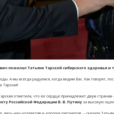
ович пожелал Татьяне Тарской сибирского здоровья и 
ды. А мы всегда радуемся, когда видим Вас. Как говорят, пос
а Тарская!
Тарская отметила, что ее сердце принадлежит двум странам
нту Российской Федерации В. В. Путину
за высокую оцен
, весь наш коллектив и дорогих партнеров, – сказала Татьян