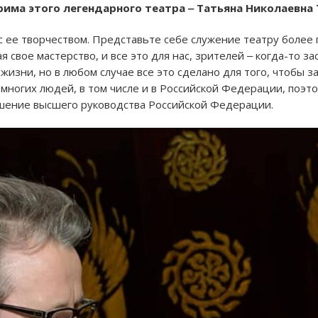
рима этого легендарного театра ‒ Татьяна Николаевна 
 ее творчеством. Представьте себе служение театру более п
свое мастерство, и все это для нас, зрителей ‒ когда-то зас
 жизни, но в любом случае все это сделано для того, чтобы з
 многих людей, в том числе и в Российской Федерации, поэто
ешение высшего руководства Российской Федерации.