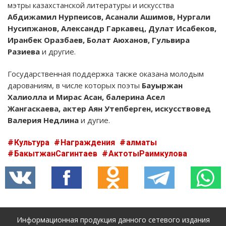
мэтры казахстанской литературы и искусства
Абдижамил Нурпеисов, Асанали Ашимов, Нургали
Нусипжанов, Александр Гаркавец, Дулат Исабеков,
Иранбек Оразбаев, Болат Аюханов, Гульвира
Разиева
и другие.
Государственная поддержка также оказана молодым
дарованиям, в числе которых поэты
Бауыржан
Халиолла и Мирас Асан, балерина Асел
Жангаскаева, актер Аян Утепберген, искусствовед
Валерия Недлина
и дугие.
Культура
Награждения
алматы
БакытжанСагинтаев
АктотыРаимкулова
Информационная продукция данного сетевого издания