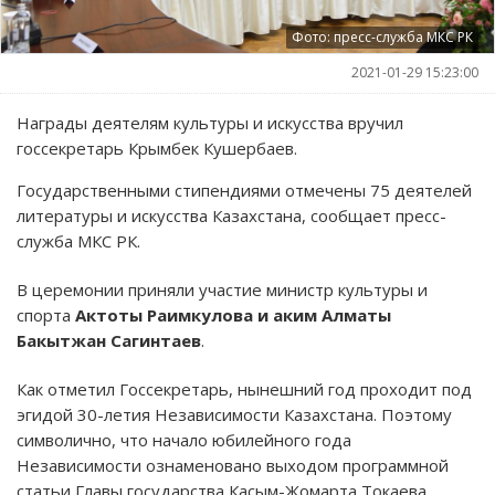
Фото: пресс-служба МКС РК
2021-01-29 15:23:00
Награды деятелям культуры и искусства вручил
госсекретарь Крымбек Кушербаев.
Государственными стипендиями отмечены 75 деятелей
литературы и искусства Казахстана, сообщает пресс-
служба МКС РК.
В церемонии приняли участие министр культуры и
спорта
Актоты Раимкулова и аким Алматы
Бакытжан Сагинтаев
.
Как отметил Госсекретарь, нынешний год проходит под
эгидой 30-летия Независимости Казахстана. Поэтому
символично, что начало юбилейного года
Независимости ознаменовано выходом программной
статьи Главы государства Касым-Жомарта Токаева