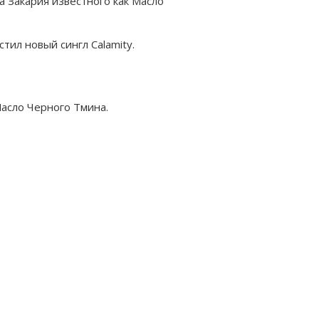
а Закария известного как Масло
тил новый сингл Calamity.
Масло Черного Тмина.