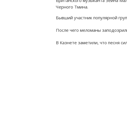
Британского музыканта Зейна Мал
Черного Тмина.
Бывший участник популярной груп
После чего меломаны заподозрили
В Казнете заметили, что песня с