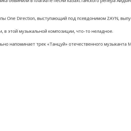
ика обвинили в плагиате песни казахстанского репера Айдын
пы One Direction, выступающий под псевдонимом ZAYN, выпус
, в этой музыкальной композиции, что-то неладное.
ильно напоминает трек «Танцуй» отечественного музыканта 