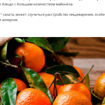
е блюдо с большим количеством майонеза.
у" салата, может случиться расстройство пищеварения, особе
 аллергия.