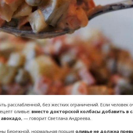
ть расслабленной, без жестких ограничений. Если человек о
ецепт оливье:
вместо докторской колбасы добавить в с
 авокадо
, — говорит Светлана Андреева.
ины Бережной, нормальная порция
оливье не должна прев