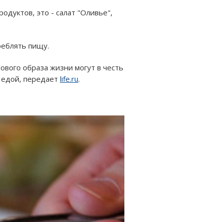
дуктов, это - салат "Оливье",
реблять пищу.
ового образа жизни могут в честь
й едой, передает
life.ru
.