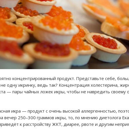
оятно концентрированный продукт. Представьте себе, боль
не одну икринку, ведь так? Концентрация холестерина, жиро
та — пары чайных ложек икры, чтобы не навредить своему 
асная икра — продукт с очень высокой аллергенностью, поэ
 за вечер 250–300 граммов икры, то, по мнению диетолога Е
 приведёт к расстройству ЖКТ, диарее, рвоте и другим непри