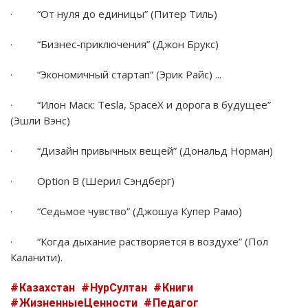
· “От нуля до единицы” (Питер Тиль)
· “Бизнес-приключения” (Джон Брукс)
· “Экономичный стартап” (Эрик Райс) ...
· “Илон Маск: Tesla, SpaceX и дорога в будущее”
(Эшли Вэнс)
· “Дизайн привычных вещей” (Дональд Норман)
· Option B (Шерил Сэндберг)
· “Седьмое чувство” (Джошуа Купер Рамо)
· “Когда дыхание растворяется в воздухе” (Пол
Каланити).
Казахстан
НурСултан
Книги
ЖизненныеЦенности
Педагог