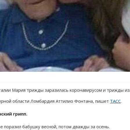
алии Мария трижды заразилась коронавирусом и трижды изл
ерной области Ломбардия Аттилио Фонтана, пишет
ТАСС
.
ский грипп.
 поразил бабушку весной, потом дважды за осень.