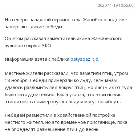
2020-11-19 10:55:00
На северо-западной окраине села Жанибек в водоеме
замерзают дикие лебеди.
Об этом рассказал заместитель акима Жанибекского
аульного округа ЗКО .
Информация взята с паблика
batysqaz_tjd
.
Местные жители рассказали, что заметили птиц утром
18 ноября. Лебеди примерзли ко льду, сельчанам
удалось разломить лед вокруг птиц, но дасть их от туда
было затруднительно. Была угроза, что этой ночью
птицы опять примерзнут ко льду и могут погибнуть.
Лебедей разместили в хозяйственной постройке
местного жителя, но это временное пристанище, пока
не определят размещение птиц до весны.