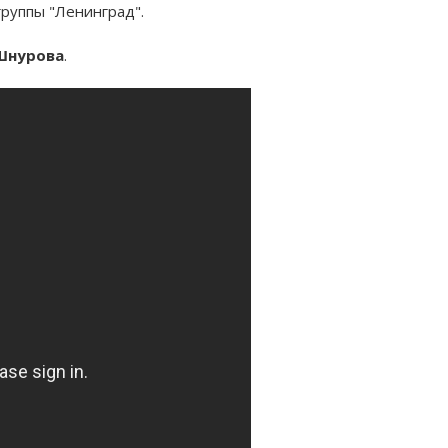
группы "Ленинград".
Шнурова
.