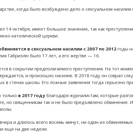
арстве, когда было возбуждено дело о сексуальном насилии 
л 14 октября, имеет большое значение, так как преступлен
мско-католической церкви.
обвиняется в сексуальном насилии с 2007 по 2012
годы н
ия Габриэлю было 17 лет, а его жертве — 16.
тся в сокрытии предполагаемого преступления. На тот моме
верждается, и произошло насилие. В 2018 году он соврал сле
ых в стенах школы. Его ложные заявления тогда серьезно пр
о только
в 2017 году
благодаря журналистам, которые разго
е, но священникам так и не было предъявлено обвинение. Из
школы.
чера и длилось всего восемь минут, ни один из обвиняемых 
ли еще на две недели.