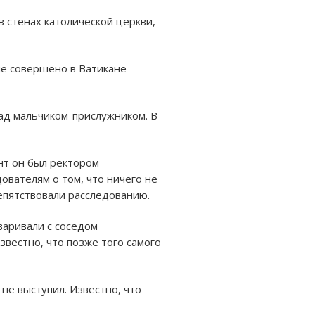
в стенах католической церкви,
ие совершено в Ватикане —
ад мальчиком-прислужником. В
нт он был ректором
дователям о том, что ничего не
епятствовали расследованию.
варивали с соседом
вестно, что позже того самого
не выступил. Известно, что