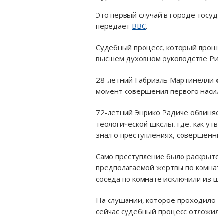
Это первый случай в городе-госуд
передает
BBC
.
Судебный процесс, который проше
высшем духовном руководстве Ри
28-летний Габриэль Мартинелли
момент совершения первого насил
72-летний Энрико Радиче обвиняе
теологической школы, где, как ут
знал о преступлениях, совершенн
Само преступление было раскрыт
предполагаемой жертвы по комнат
соседа по комнате исключили из 
На слушании, которое проходило в
сейчас судебный процесс отложи