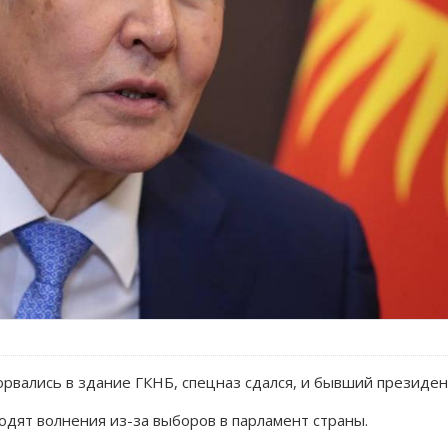
орвались в здание ГКНБ, спецназ сдался, и бывший президе
одят волнения из-за выборов в парламент страны.