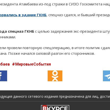
езидента Атамбаева из-под стражи в СИЗО Госкомитета нац
орвались в здание ГКНБ
, спецназ сдался, и бывший прези
года спецназ ГКНБ
с целью задержания экс-президента шту
онниками.
тели провели повторную спецоперацию, в итоге политик сдал
на. Позже начался силовой разгон его сторонников.
мбаев
МировыеСобытия
укция данного сетевого издания предназначена для лиц, достиг