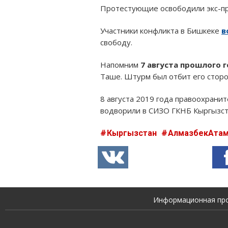
Протестующие освободили экс-пр
Участники конфликта в Бишкеке
в
свободу.
Напомним
7 августа прошлого 
Таше. Штурм был отбит его стор
8 августа 2019 года правоохрани
водворили в СИЗО ГКНБ Кыргызста
Кыргызстан
АлмазбекАта
Информационная прод