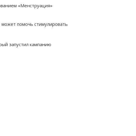
азванием «Менструация»
й может помочь стимулировать
орый запустил кампанию