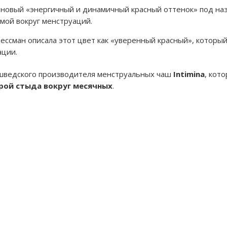
л новый «энергичный и динамичный красный оттенок» под н
гмой вокруг менструаций.
ссман описала этот цвет как «уверенный красный», которы
ации.
шведского производителя менструальных чаш
Intimina
, кот
урой стыда вокруг месячных
.