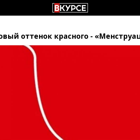
овый оттенок красного - «Менструа