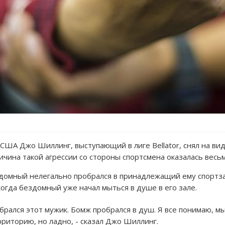
ША Джо Шиллинг, выступающий в лиге Bellator, снял на вид
ричина такой агрессии со стороны спортсмена оказалась вес
здомный нелегально пробрался в принадлежащий ему спортза
огда бездомный уже начал мыться в душе в его зале.
обрался этот мужик. Бомж пробрался в душ. Я все понимаю, мы
рриторию, но ладно, - сказал Джо Шиллинг.