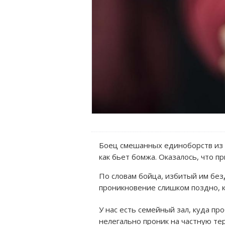
Боец смешанных единоборств из С
как бьет бомжа. Оказалось, что п
По словам бойца, избитый им бе
проникновение слишком поздно, к
У нас есть семейный зал, куда пр
нелегально проник на частную те