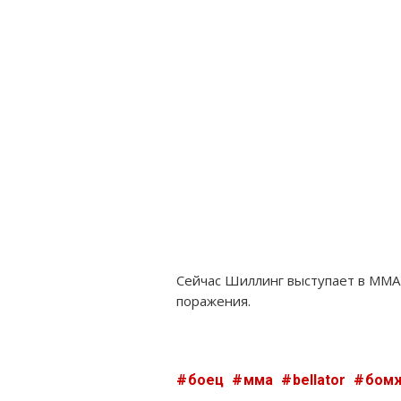
Сейчас Шиллинг выступает в MMA-
поражения.
боец
мма
bellator
бом