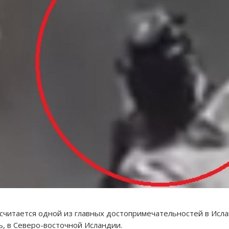
) считается одной из главных достопримечательностей в Исла
, в Северо-восточной Исландии.