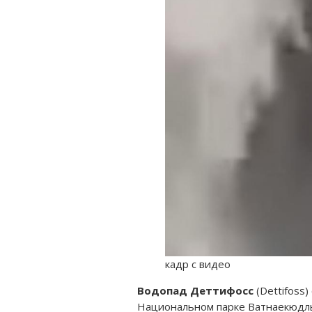
кадр с видео
Водопад Деттифосс
(Dettifoss
Национальном парке Ватнаекюдль