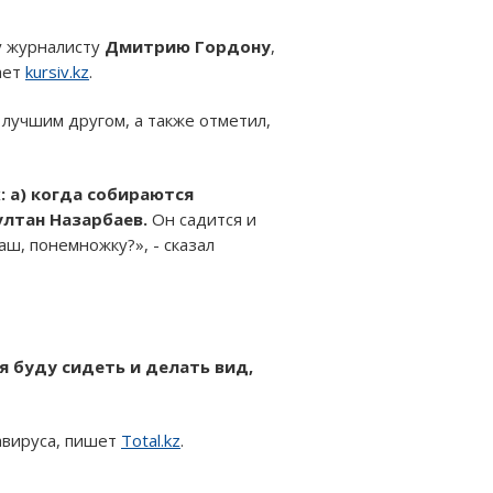
у журналисту
Дмитрию Гордону
,
ает
kursiv.kz
.
лучшим другом, а также отметил,
: а) когда собираются
ултан Назарбаев.
Он садится и
аш, понемножку?», - сказал
я буду сидеть и делать вид,
авируса, пишет
Total.kz
.