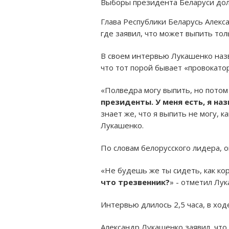
Выборы президента Беларуси долж
Глава Республики Беларусь Алек
где заявил, что может выпить то
В своем интервью Лукашенко назв
что тот порой бывает «провокато
«Полведра могу выпить, но пото
президенты. У меня есть, я н
знает же, что я выпить не могу, к
Лукашенко.
По словам белорусского лидера, 
«Не будешь же ты сидеть, как кор
что трезвенник?
» - отметил Лу
Интервью длилось 2,5 часа, в хо
Александр Лукашенко заявил, что