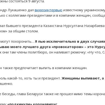
ны состояться 9 августа.
сандр Лукашенко дал
видеоинтервью
известному украинском
лько с коллегами-президентами и в компании женщин, сообщ
ал бывшего президента Казахстана Нурсултана Назарбаева 
ром» за общим столом.
м могут похоронить…
Я пью исключительно в двух случаях
азываю моего лучшего друга «провокатором» – это Нурс
ак они там члены политбюро, он наливает рюмочку: «Ну что, С
он также предпочитает выпить в компании женщин.
оль какой-то, хоть ты и президент.
Женщины выпивают, а 
кашенко.
де беседы, глава Беларуси также не прошел мимо темы корон
 ему
«подкинули» коронавирус
.