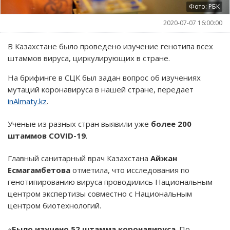
Фото: РБК
2020-07-07 16:00:00
В Казахстане было проведено изучение генотипа всех
штаммов вируса, циркулирующих в стране.
На брифинге в СЦК был задан вопрос об изучениях
мутаций коронавируса в нашей стране, передает
inAlmaty.kz
.
Ученые из разных стран выявили уже
более 200
штаммов COVID-19
.
Главный санитарный врач Казахстана
Айжан
Есмагамбетова
отметила, что исследования по
генотипированию вируса проводились Национальным
центром экспертизы совместно с Национальным
центром биотехнологий.
«
Было изучено 52 штамма коронавируса
. По