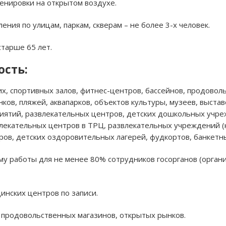
енировки на открытом воздухе.
ния по улицам, паркам, скверам – не более 3-х человек.
тарше 65 лет.
ость:
их, спортивных залов, фитнес-центров, бассейнов, продовол
ов, пляжей, аквапарков, объектов культуры, музеев, выста
иятий, развлекательных центров, детских дошкольных учре
влекательных центров в ТРЦ, развлекательных учреждений 
ров, детских оздоровительных лагерей, фудкортов, банкетны
у работы для не менее 80% сотрудников госорганов (орган
инских центров по записи.
, продовольственных магазинов, открытых рынков.