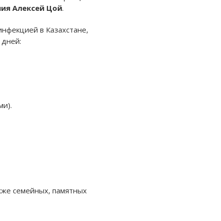
ия Алексей Цой
.
инфекцией в Казахстане,
 дней:
и).
акже семейных, памятных