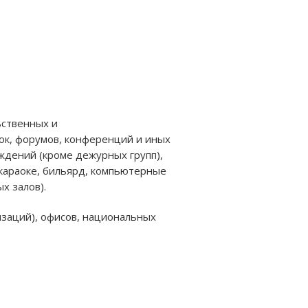
ьственных и
вок, форумов, конференций и иных
ждений (кроме дежурных групп),
(караоке, бильярд, компьютерные
х залов).
изаций), офисов, национальных