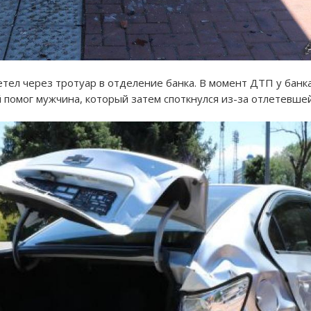
летел через тротуар в отделение банка. В момент ДТП у банк
й помог мужчина, который затем споткнулся из-за отлетевше