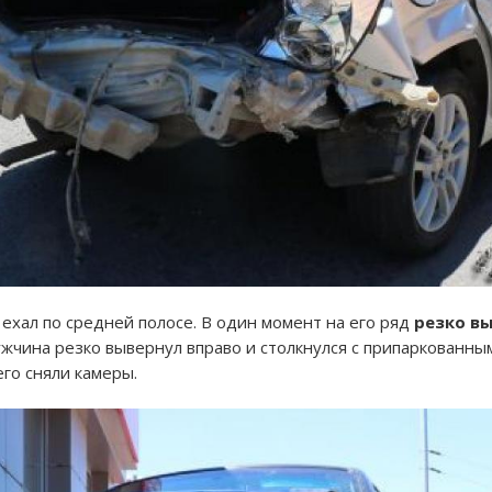
н ехал по средней полосе. В один момент на его ряд
резко в
жчина резко вывернул вправо и столкнулся с припаркованным
его сняли камеры.