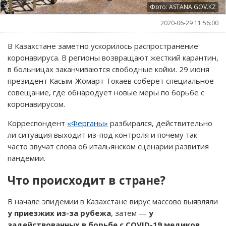
Фото: ASTANA.GOV.KZ
2020-06-29 11:56:00
В Казахстане заметно ускорилось распространение
коронавируса. В регионы возвращают жесткий карантин,
в больницах заканчиваются свободные койки. 29 июня
президент Касым-Жомарт Токаев соберет специальное
совещание, где обнародует новые меры по борьбе с
коронавирусом.
Корреспондент
«Ферганы»
разбирался, действительно
ли ситуация выходит из-под контроля и почему так
часто звучат слова об итальянском сценарии развития
пандемии.
Что происходит в стране?
В начале эпидемии в Казахстане вирус массово выявляли
у приезжих из-за рубежа
, затем —
у
задействованных в борьбе с COVID-19 медиков.