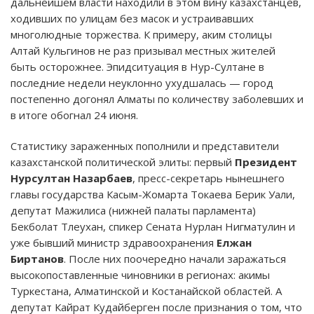
дальнейшем власти находили в этом вину казахстанцев,
ходивших по улицам без масок и устраивавших
многолюдные торжества. К примеру, аким столицы
Алтай Кульгинов не раз призывал местных жителей
быть осторожнее. Эпидситуация в Нур-Султане в
последние недели неуклонно ухудшалась — город
постепенно догонял Алматы по количеству заболевших и
в итоге обогнал 24 июня.
Статистику зараженных пополнили и представители
казахстанской политической элиты: первый
Президент
Нурсултан Назарбаев
, пресс-секретарь нынешнего
главы государства Касым-Жомарта Токаева Берик Уали,
депутат Мажилиса (нижней палаты парламента)
Бекболат Тлеухан, спикер Сената Нурлан Нигматулин и
уже бывший министр здравоохранения
Елжан
Биртанов
. После них поочередно начали заражаться
высокопоставленные чиновники в регионах: акимы
Туркестана, Алматинской и Костанайской областей. А
депутат Кайрат Кудайберген после признания о том, что