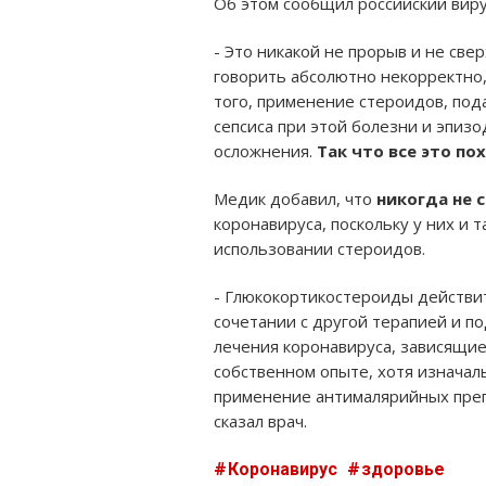
Об этом сообщил российский вир
- Это никакой не прорыв и не св
говорить абсолютно некорректно,
того, применение стероидов, под
сепсиса при этой болезни и эпиз
осложнения.
Так что все это п
Медик добавил, что
никогда не 
коронавируса, поскольку у них и
использовании стероидов.
- Глюкокортикостероиды действи
сочетании с другой терапией и п
лечения коронавируса, зависящие
собственном опыте, хотя изначал
применение антималярийных препа
сказал врач.
Коронавирус
здоровье