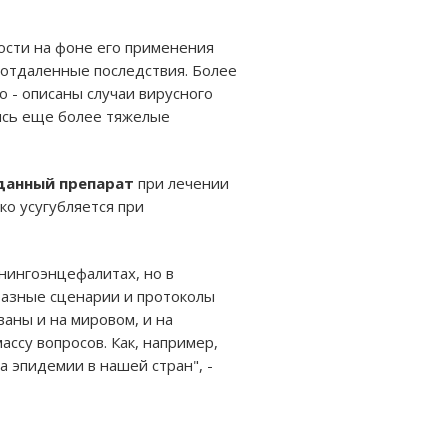
ности на фоне его применения
 отдаленные последствия. Более
 - описаны случаи вирусного
лись еще более тяжелые
данный препарат
при лечении
ко усугубляется при
нингоэнцефалитах, но в
разные сценарии и протоколы
ваны и на мировом, и на
ссу вопросов. Как, например,
 эпидемии в нашей стран", -