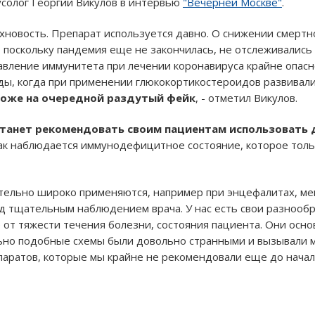
усолог Георгий Викулов в интервью
"Вечерней Москве"
.
ерхновость. Препарат используется давно. О снижении смерт
 поскольку пандемия еще не закончилась, не отслеживались
авление иммунитета при лечении коронавируса крайне опасно
оды, когда при применении глюкокортикостероидов развива
охоже на очередной раздутый фейк
, - отметил Викулов.
станет рекомендовать своим пациентам использовать 
 так наблюдается иммунодефицитное состояние, которое толь
тельно широко применяются, например при энцефалитах, ме
од тщательным наблюдением врача. У нас есть свои разнооб
 от тяжести течения болезни, состояния пациента. Они осно
ьно подобные схемы были довольно странными и вызывали ма
ратов, которые мы крайне не рекомендовали еще до начала