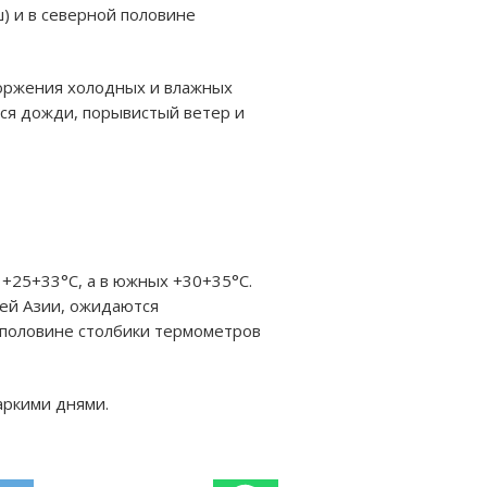
ш) и в северной половине
торжения холодных и влажных
тся дожди, порывистый ветер и
 +25+33°С, а в южных +30+35°С.
ней Азии, ожидаются
 половине столбики термометров
аркими днями.