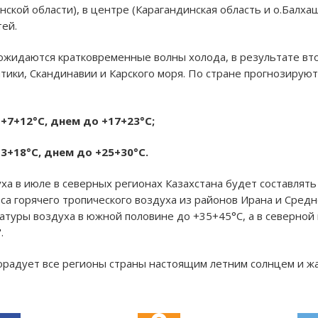
нской области), в центре (Карагандинская область и о.Балха
ей.
 ожидаются кратковременные волны холода, в результате в
тики, Скандинавии и Карского моря. По стране прогнозирую
+7+12°С, днем до +17+23°С;
3+18°С, днем до +25+30°С.
а в июле в северных регионах Казахстана будет составлять
оса горячего тропического воздуха из районов Ирана и Сред
туры воздуха в южной половине до +35+45°С, а в северной
.
орадует все регионы страны настоящим летним солнцем и ж