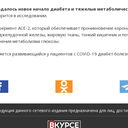
людалось новое начало диабета и тяжелые метаболиче
ворится в исследовании.
фермент ACE-2, который обеспечивает проникновение корона
оджелудочной железы, жировую ткань, тонкий кишечник и поч
нения метаболизма глюкозы.
ляется развивающийся у пациентов с COVID-19 диабет боле
укция данного сетевого издания предназначена для лиц, достиг