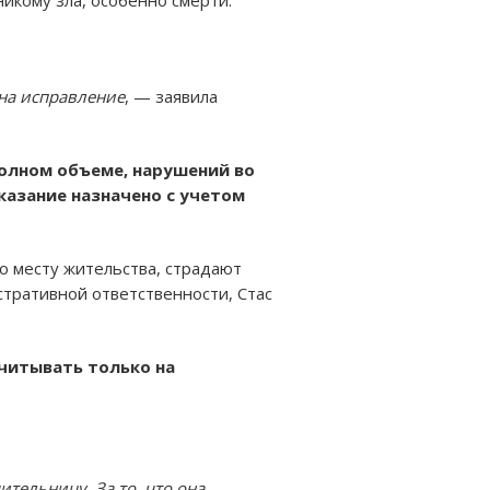
 на исправление
, — заявила
полном объеме, нарушений во
казание назначено с учетом
о месту жительства, страдают
тративной ответственности, Стас
считывать только на
тельницу. За то, что она