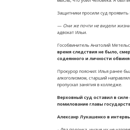
Защитники просили суд проявить 
—
Они же почти не видели жизни
адвокат Ильи.
Гособвинитель Анатолий Метельс
время следствия не было, сме
содеянного и личности обвин
Прокурор пояснил: Илья ранее бы
алкоголизмом, старший направлял
пропускал занятия в колледже.
Верховный суд оставил в силе
помилование главы государств
Алексанр Лукашенко в интервь
- Два подонка, иначе их не назов