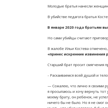
Молодые братья нанесли женщине
В убийстве педагога братья Кост
В январе 2020 года братьям в
Но сами убийцы считают пригово
В жалобе Ильи Костева отмечено, 
«принес искренние извинения
Старший брат просит смягчения п
- Раскаиваемся всей душой и тело
— Сожалею, что лично я своими р
я просыпаюсь и хочу вернуть тот
моему брату, он ребенок, не успе
ничего бы не было. Но я не смог 
мысль, что убил человека. Я был 