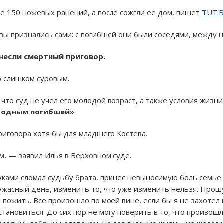
 150 ножевых ранений, а после сожгли ее дом, пишет
TUT.
евы признались сами: с погибшей они были соседями, между 
ынесли смертный приговор.
р слишком суровым.
что суд не учел его молодой возраст, а также условия жизни 
 родным погибшей»
.
риговора хотя бы для младшего Костева.
м, — заявил Илья в Верховном суде.
уками сломал судьбу брата, принес невыносимую боль семье
 ужасный день, изменить то, что уже изменить нельзя. Про
л пожить. Все произошло по моей вине, если бы я не захотел
остановиться. До сих пор не могу поверить в то, что произош
веселым, добрым человеком, не лез в чужую жизнь, не желал 