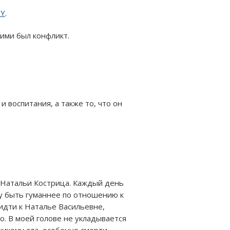
BY
.
ними был конфликт.
и воспитания, а также то, что он
 Натальи Кострица. Каждый день
шу быть гуманнее по отношению к
 идти к Наталье Васильевне,
ло. В моей голове не укладывается
никому зла, особенно смерти.