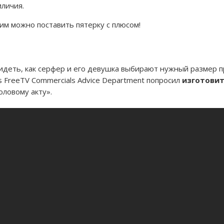
иличия.
им можно поставить пятерку с плюсом!
видеть, как серфер и его девушка выбирают нужный размер п
's FreeTV Commercials Advice Department попросил
изготовит
оловому акту».