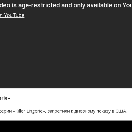
erie»
рии «Killer Lingerie», запретили к дневному показу в США.