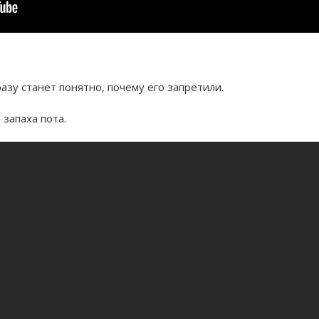
азу станет понятно, почему его запретили.
 запаха пота.