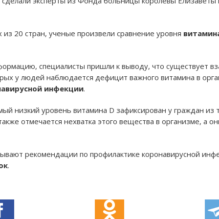
й сделали эксперты из Фонда больницы королевы Елизаветы 
 из 20 стран, ученые произвели сравнение уровня
витамин
ормацию, специалисты пришли к выводу, что существует вз
торых у людей наблюдается дефицит важного витамина в орг
навирусной инфекции
.
мый низкий уровень витамина D зафиксирован у граждан из т
также отмечается нехватка этого вещества в организме, а о
тывают рекомендации по профилактике коронавирусной инф
ок
.