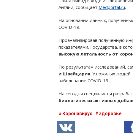
Такой вывод в ходе исследовани
Англии, сообщает
Medportal.ru
.
На основании данных, полученных
COVID-19.
Проанализировав полученную инф
показателями. Государства, в ко
высокую летальность от коро
По результатам исследований, са
и Швейцария
. У пожилых людей 
заболевание COVID-19.
На сегодня специалисты разраба
биологически активных добав
Коронавирус
здоровье