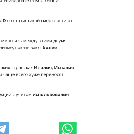
и Университета Восточной
а D
со статистикой смертности от
аимосвязь между этими двумя
анизме, показывают
более
аких стран, как
Италия, Испания
ни чаще всего хуже переносят
екции с учетом
использования