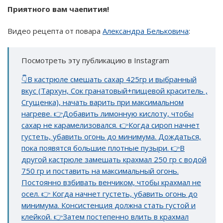
Приятного вам чаепития!
Видео рецепта от повара
Александра Бельковича
:
Посмотреть эту публикацию в Instagram
👇В кастрюле смешать сахар 425гр и выбранный
вкус (Тархун, Сок гранатовый+пищевой краситель ,
Сгущенка), начать варить при максимальном
нагреве. 👉Добавить лимонную кислоту, чтобы
сахар не карамелизовался. 👉Когда сироп начнет
густеть, убавить огонь до минимума. Дождаться,
пока появятся большие плотные пузыри. 👉В
другой кастрюле замешать крахмал 250 гр с водой
750 гр и поставить на максимальный огонь.
Постоянно взбивать венчиком, чтобы крахмал не
осел. 👉 Когда начнет густеть, убавить огонь до
минимума. Консистенция должна стать густой и
клейкой. 👉Затем постепенно влить в крахмал