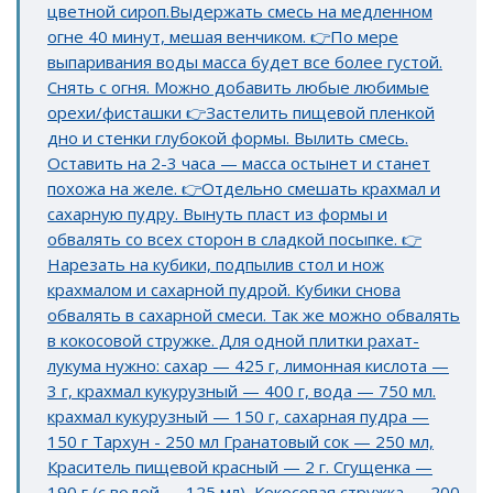
цветной сироп.Выдержать смесь на медленном
огне 40 минут, мешая венчиком. 👉По мере
выпаривания воды масса будет все более густой.
Снять с огня. Можно добавить любые любимые
орехи/фисташки 👉Застелить пищевой пленкой
дно и стенки глубокой формы. Вылить смесь.
Оставить на 2-3 часа — масса остынет и станет
похожа на желе. 👉Отдельно смешать крахмал и
сахарную пудру. Вынуть пласт из формы и
обвалять со всех сторон в сладкой посыпке. 👉
Нарезать на кубики, подпылив стол и нож
крахмалом и сахарной пудрой. Кубики снова
обвалять в сахарной смеси. Так же можно обвалять
в кокосовой стружке. Для одной плитки рахат-
лукума нужно: сахар — 425 г, лимонная кислота —
3 г, крахмал кукурузный — 400 г, вода — 750 мл.
крахмал кукурузный — 150 г, сахарная пудра —
150 г Тархун - 250 мл Гранатовый сок — 250 мл,
Краситель пищевой красный — 2 г. Сгущенка —
190 г (с водой — 125 мл), Кокосовая стружка — 200