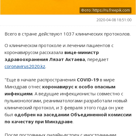
Фото: https://ru.freepik.com
2020-04-08 18:51:00
Всего в стране действуют 1037 клинических протоколов.
О клиническом протоколе и лечении пациентов с
коронавирусом рассказала
вице-министр
здравоохранения Лязат Актаева
, передает
coronavirus2020.kz
.
"Еще в начале распространения
COVID-19
в мире
Минздрав отнес
коронавирус к особо опасным
инфекциям
. А ведущие инфекционисты совместно с
пульмонологами, реаниматологами разработали новый
клинический протокол, и 3 февраля этого года он уже
был
одобрен на заседании Объединенной комиссии
по качеству при Минздраве
.
После постоянных онлайн-встреч с иностранными