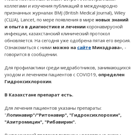
коллегами и изучения публикаций в международно
признанных журналах BMJ (British Medical Journal), Wiley
(США), Lancet, по мере появления в мире
новых знаний
и опыта в диагностике и лечении
коронавирусной
инфекции, казахстанский клинический протокол
обновляется. На сегодня уже одобрена пятая его версия.
Ознакомиться с ними
можно на
сайте
Минздрава
», -
говорится в сообщении.
Для профилактики среди медработников, занимающихся
уходом и лечением пациентов с COVID19,
определен
Гидроксихлорохин
.
В Казахстане препарат есть.
Для лечения пациентов указаны препараты:
"
Лопинавир"/"Ритонавир", "Гидроксихлорохин",
"Азитромицин", "Рибавирин".
В клинический протокол включены резервные схемы