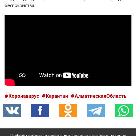
беспокойства.
Коронавирус
Карантин
АлматинскаяОбласть
Информационная продукция данного сетевого издания