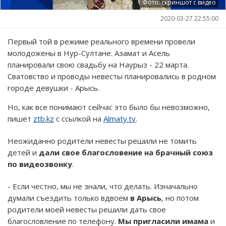
Фото: скриншот с видео
2020-03-27 22:55:00
Первый той в режиме реального времени провели
молодожены в Нур-Султане. Азамат и Асель
планировали свою свадьбу на Наурыз - 22 марта.
Сватовство и проводы невесты планировались в родном
городе девушки - Арысь.
Но, как все понимают сейчас это было бы невозможно,
пишет
ztb.kz
с ссылкой на
Almaty.tv
.
Неожиданно родители невесты решили не томить
детей и
дали свое благословение на брачный союз
по видеозвонку
.
- Если честно, мы не знали, что делать. Изначально
думали съездить только вдвоем
в Арысь
, но потом
родители моей невесты решили дать свое
благословление по телефону.
Мы пригласили имама
и