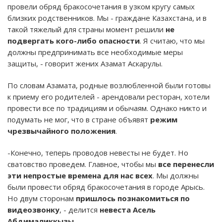
провели обряд бракосочетания в узком кругу самых
близких родственников. Мы - граждане Казахстана, и в
такой тяжелый для страны момент решили
не
подвергать кого-либо опасности
. Я считаю, что мы
должны предпринимать все необходимые меры
защиты, - говорит жених Азамат Аскарулы.
По словам Азамата, родные возлюбленной были готовы
к приему его родителей - арендовали ресторан, хотели
провести все по традициям и обычаям. Однако никто и
подумать не мог, что в стране объявят
режим
чрезвычайного положения
.
-Конечно, теперь проводов невесты не будет. Но
сватовство проведем. Главное, чтобы мы
все перенесли
эти непростые времена для нас всех
. Мы должны
были провести обряд бракосочетания в городе Арысь.
Но двум сторонам
пришлось познакомиться по
видеозвонку
, - делится
невеста Асель
Абдималиккызы
.