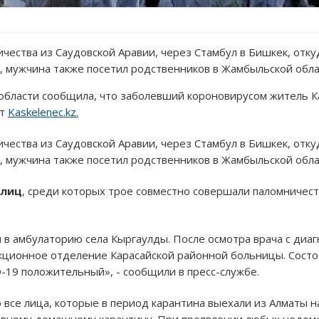
ества из Саудовской Аравии, через Стамбул в Бишкек, откуд
, мужчина также посетил родственников в Жамбыльской обла
области сообщила, что заболевший короновирусом житель Ка
ет
Kaskelenec.kz.
ества из Саудовской Аравии, через Стамбул в Бишкек, откуд
, мужчина также посетил родственников в Жамбыльской обла
 лиц
, среди которых трое совместно совершали паломничеств
в амбулаторию села Кыргаулды. После осмотра врача с диа
кционное отделение Карасайской районной больницы. Состо
D-19 положительный», - сообщили в пресс-службе.
 все лица, которые в период карантина выехали из Алматы 
евному домашнему карантину. При проявлении любых недом